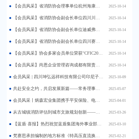
【会员风采】省消防协会理事单位杭州海康威视数字技术股份有限公司亮相2025第二十一届中国国际消防展
2025-10-14
【会员风采】省消防协会副会长单位四川川消消防车辆制造有限公司亮相2025第二十一届中国国际消防展
2025-10-14
【会员风采】省消防协会副会长单位迪威弗智能装备集团有限公司亮相2025第二十一届中国国际消防展
2025-10-14
【会员风采】省消防协会副会长单位四川赛科安全技术有限公司亮相2025第二十一届中国国际消防展
2025-10-14
【会员风采】协会多家会员单位荣获“CFIC2025中国消防安全产业大会暨第十八届中国消防行业品牌盛会”重量级荣誉
2025-10-14
【会员风采】尚恩企业管理咨询成都有限责任公司 荣获第二届中国消防标准化发展大会《消防安全评估通则》编制单位证书
2025-10-14
会员风采 | 四川坤弘远祥科技有限公司印尼子公司智能抑爆项目荣获2025金砖国家工业创新大赛一等奖
2025-10-09
共赴安全之约，共启发展新篇——‌常务理事单位炳森宏业诚邀您共鉴安全应急新未来
2025-05-07
会员风采丨炳森宏业集团携手平安保险、电广传媒保险经纪 创新构建“消防维保+保险”风险防控体系
2025-04-01
从古城镇消防评估到城市文旅规划创新——尚恩用科技打通安全与文化的双脉络！
2025-03-26
【蓝盾·喜报】热烈祝贺蓝盾集团海外事业部携创新成果亮相沙特利亚德Big5国际建材展
2025-03-10
梵赛思承担编制的地方标准《特高压直流换流站消防安全管理》批准发布
2025-02-21