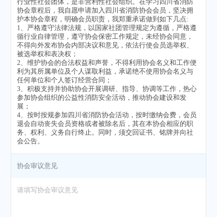
行业性社会团体，是非营利性社会组织。在学习四川省消防
协会章程后，我自愿申请加入四川省消防协会会员，坚决拥
护本协会章程，明确会员职责，我郑重承诺做到如下几点:
1、严格遵守法律法规，以国家社团管理规定为遵循，严格遵
循行业自律管理，遵守协会保密工作规定，未经协会同意，
不得向外发布协会内部决议和意见，依法行使会员选举权、
被选举权和表决权；
2、维护协会的合法权益和声誉，不得利用协会名义和工作便
利为其所属单位及个人谋取利益，承诺绝不使用协会名义与
任何单位和个人签订经营合同；
3、积极支持并协助协会开展调研、指导、协调等工作，热心
参加协会组织的公益性消防安全活动，推动协会建设和发
展；
4、按时按规参加四川省消防协会活动，按时缴纳会费，会员
退会自动丧失会员资格或者被除名后，其在本协会相应的职
务、权利、义务自行终止。同时，须交回证书、铭牌并向社
会公告。
协会审议意见