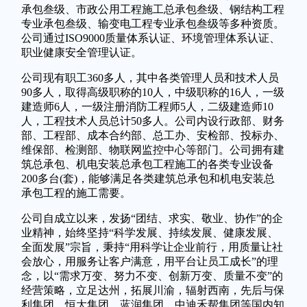
承包叁级、市政公用工程施工总承包叁级、钢结构工程
专业承包叁级、输变电工程专业承包叁级等多种资质。
公司通过ISO9000质量体系认证、环境管理体系认证、
职业健康安全管理认证。
公司现有职工360多人，其中各类管理人员和技术人员
90多人，取得高级职称的10人，中级职称的16人，一级
建造师6人，一级注册消防工程师5人，二级建造师10
人，工程技术人员总计50多人。公司内设行政部、财务
部、工程部、成本合约部、总工办、安检部、投标办、
维保部、检测部、物联网监控中心等部门。公司拥有建
筑总承包、机电安装总承包工程施工的各类专业设备
200多台(套)，能够满足各类建筑总承包和机电安装总
承包工程的施工需要。
公司自成立以来，发扬“团结、求实、敬业、协作”的企
业精神，始终坚持“科学发展、持续发展、健康发展、
全面发展”宗旨，秉持“用科学让企业前行，用质量让社
会放心，用服务让客户满意，用平台让员工成长”的理
念，以“需求万变、努力不变、创新万变、质量不变”的
经营策略，立足达州，拓展川渝，辐射西南，先后与保
利集团、恒大集团、蓝润集团、中迪禾帮集团等国内知