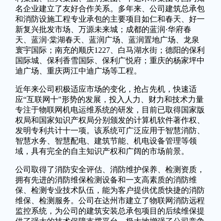
名企业建立了友好合作关系。多年来、公司建筑总承包
和消防设施工程专业承包的主要项目如仁和春天、好一
新复兴批发市场、万源未来城；成都的蓝润·华府春
天、蓝润·棠湖春天、蓝润广场、蓝润置地广场、龙泉
寰宇国际；南充的顺庆1227、白马湖水街；德阳的保利
国际城、保利香雪国际、保利广悦府；重庆的杨家坪中
迪广场、重庆两江中迪广场等工程。
近年来公司积极适应市场的变化，抢占先机，快速适
应“互联网十"形势的发展，投入人力、财力和技术力量
专注于物联网机电运维系统的研发，目前已取得国家版
权局和国家知识产权局分别颁发的计算机软件著作权、
发明专利共计十一项。该系统可广泛应用于智慧消防、
智慧水务、智慧配电、建筑节能、机电设备管理等领
域，具有完全的自主知识产权和广阔的市场前景。
公司取得了消防安全评估、消防维护保养、检测资质，
拥有先进的消防维保检测设备和一支高素质的消防维
保、检测专业技术队伍，能为客户提供优质快捷的消防
维保、检测服务。公司在达州市建立了物联网消防远程
监控系统，为公司的建筑安装总承包项目的后续维保提