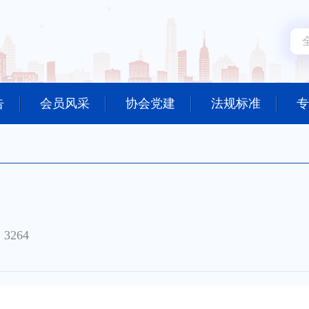
告
会员风采
协会党建
法规标准
专
3264