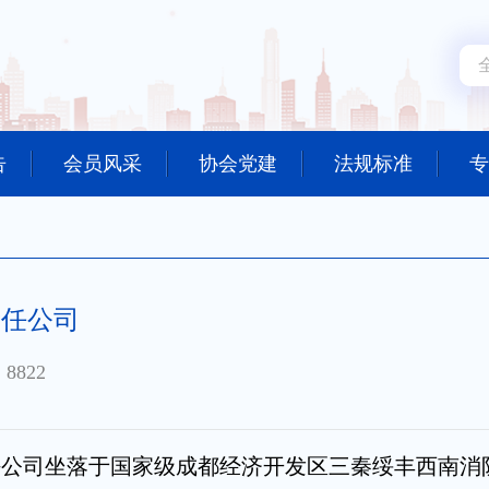
告
会员风采
协会党建
法规标准
专
责任公司
8822
任公司坐落于国家级成都经济开发区三秦绥丰西南消