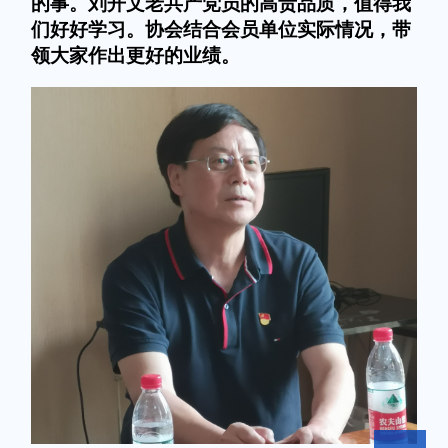
的事。刘开文老共产党员的高贵品质，值得我
们好好学习。协会结合会员单位实际情况，带
领大家作出更好的业绩。