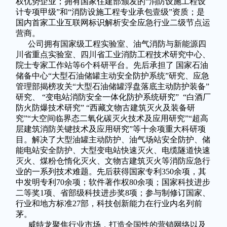
权优势企业；拥有国家住建部颁发的“消防设施工程设
计专项甲级”和“消防设施工程专业承包壹级”资质；是
国内首家工业互联网标识解析安全应急行业二级节点运
营商。
公司拥有国家级工程实验室、油气消防与新能源四
川省重点实验室、四川省工业消防工程技术研究中心、
院士专家工作站等6个科研平台。先后承担了 国家石油
储备中心“大型石油储罐主动安全防护系统”研究、应急
管理部揭榜攻关“大型石油储罐浮盘落底主动防护装备”
研究、 “变电站消防安全一体化防护系统研究” “白酒厂
防火防爆技术研究” “西藏文物古建筑灭火及装备研
究”“大空间临界态二氧化碳灭火技术及应用研究”“超高
层建筑消防关键技术及应用研究”等十余项重大科研项
目。解决了大型油罐主动防护、油气场站安全防护、储
能电站安全防护、大型变电站快速灭火、电缆隧道快速
灭火、煤粉仓惰化灭火、文物古建筑灭火等消防应急行
业的一系列技术难题。先后获得国家专利350余项，其
中发明专利70余项；软件著作权80余项；国家科技进步
二等奖1项、省部级科技进步奖8项；参与制修订国家、
行业和地方标准27部，科技创新能力在行业内名列前
茅。
威特龙聚焦行业市场，打造全国性的营销网络以及